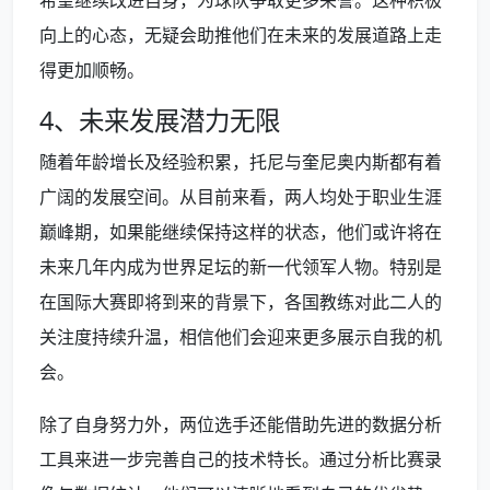
向上的心态，无疑会助推他们在未来的发展道路上走
得更加顺畅。
4、未来发展潜力无限
随着年龄增长及经验积累，托尼与奎尼奥内斯都有着
广阔的发展空间。从目前来看，两人均处于职业生涯
巅峰期，如果能继续保持这样的状态，他们或许将在
未来几年内成为世界足坛的新一代领军人物。特别是
在国际大赛即将到来的背景下，各国教练对此二人的
关注度持续升温，相信他们会迎来更多展示自我的机
会。
除了自身努力外，两位选手还能借助先进的数据分析
工具来进一步完善自己的技术特长。通过分析比赛录