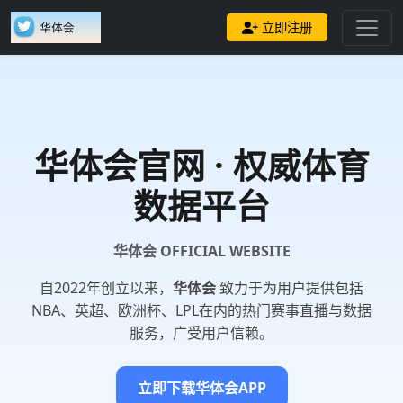
立即注册
华体会
官网 · 权威体育
数据平台
华体会 OFFICIAL WEBSITE
自2022年创立以来，
华体会
致力于为用户提供包括
NBA、英超、欧洲杯、LPL在内的热门赛事直播与数据
服务，广受用户信赖。
立即下载华体会APP