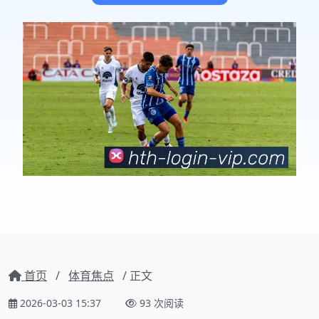
首页
/
体育焦点
/ 正文
2026-03-03 15:37
93 次阅读