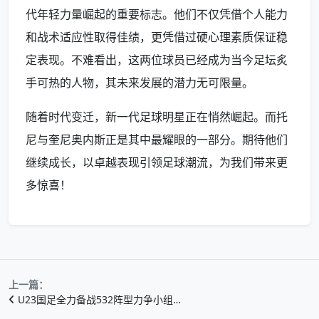
代年轻力量崛起的重要标志。他们不仅凭借个人能力
和战术适应性取得佳绩，更凭借过硬心理素质保证稳
定表现。不难看出，这两位球员已经成为当今足坛炙
手可热的人物，其未来发展的潜力无可限量。
随着时代变迁，新一代足球明星正在悄然崛起。而托
尼与奎尼奥内斯正是其中最耀眼的一部分。期待他们
继续成长，以卓越表现引领足球潮流，为我们带来更
多惊喜！
上一篇：
U23国足全力备战532阵型力争小组…