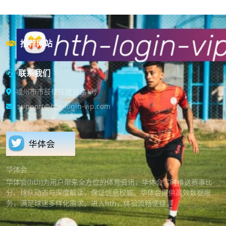
推荐网站
联系我们
福州市市鼓楼区建设路1号
support@hth-login-vip.com
华体会
华体会(hth)为用户带来全方位的体育资讯，华体会实时推送赛事比
分、球队动态与深度解读，保证信息权威。华体会提供高效数据服
务，满足球迷多样化需求。进入hth，体验流畅便捷。