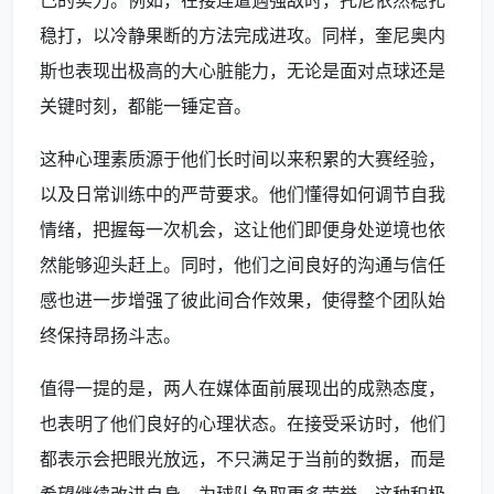
稳打，以冷静果断的方法完成进攻。同样，奎尼奥内
斯也表现出极高的大心脏能力，无论是面对点球还是
关键时刻，都能一锤定音。
这种心理素质源于他们长时间以来积累的大赛经验，
以及日常训练中的严苛要求。他们懂得如何调节自我
情绪，把握每一次机会，这让他们即便身处逆境也依
然能够迎头赶上。同时，他们之间良好的沟通与信任
感也进一步增强了彼此间合作效果，使得整个团队始
终保持昂扬斗志。
值得一提的是，两人在媒体面前展现出的成熟态度，
也表明了他们良好的心理状态。在接受采访时，他们
都表示会把眼光放远，不只满足于当前的数据，而是
希望继续改进自身，为球队争取更多荣誉。这种积极